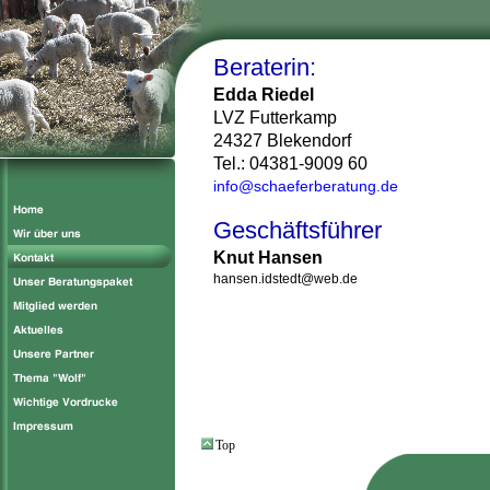
Beraterin:
Edda Riedel
LVZ Futterkamp
24327 Blekendorf
Tel.: 04381-9009 60
info@schaeferberatung.de
Geschäftsführer
Knut Hansen
hansen.idstedt@web.de
Top